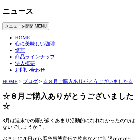
ニュース
メニューを開閉
MENU
HOME
心に美味しい珈琲
焙煎
商品ラインナップ
法人概要
お問い合わせ
HOME
>
ブログ
>
☆８月ご購入ありがとうございました☆
☆８月ご購入ありがとうございました
☆
8月は週末での雨が多くあまり活動的になれなかったのでは
ないでしょうか？。
おまけに20日から緊急事態宣伝で飲食などに制限がかかり、