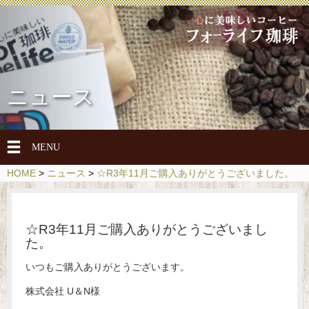
ニュース
メ
MENU
ニ
HOME
>
ニュース
>
☆R3年11月ご購入ありがとうございました。
ュ
ー
を
☆R3年11月ご購入ありがとうございまし
開
た。
閉
いつもご購入ありがとうございます。
株式会社 U＆N様