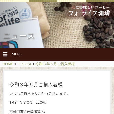
ニュース
メ
MENU
ニ
HOME
>
ニュース
>
令和３年５月ご購入者様
ュ
ー
を
令和３年５月ご購入者様
開
閉
いつもご購入ありがとうございます。
TRY VISION LLC様
京都同友会南部支部様