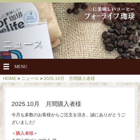
ニュース
メ
MENU
ニ
HOME
>
ニュース
>
2025.10月 月間購入者様
ュ
ー
を
2025.10月 月間購入者様
開
閉
今月も多数のお客様からご注文を頂き、誠にありがとうご
ざいました!
＜
購入者様
＞