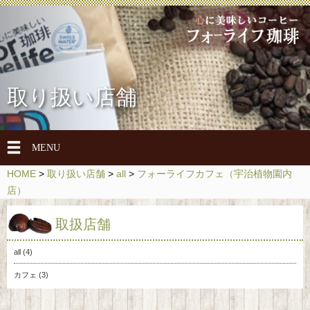
取り扱い店舗
メ
MENU
ニ
HOME
>
取り扱い店舗
>
all
>
フォーライフカフェ（宇治植物園内
ュ
店）
ー
を
取扱店舗
開
閉
all
(4)
カフェ
(3)